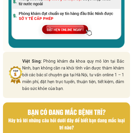
Việt Sing:
Phòng khám đa khoa quy mô lớn tại Bắc
Ninh, bạn không cần ra khỏi tỉnh vẫn được thăm khám
bởi các bác sĩ chuyên gia tại Hà Nội, tư vấn online 1 – 1
miễn phí, đặt hẹn trực tuyến, thuận tiện, tiết kiệm, đảm
bảo sức khỏe của bạn.
BẠN CÓ ĐANG MẮC BỆNH TRĨ?
Hãy trả lời những câu hỏi dưới đây để biết bạn đang mắc loại
trĩ nào?