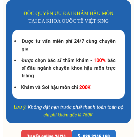
ĐỘC QUYỀN ƯU ĐÃI KHÁM HẬU MÔN
TẠI ĐA KHOA QUỐC TẾ VIỆT SING
Được tư vấn miễn phí 24/7 cùng chuyên
gia
Được chọn bác sĩ thăm khám -
100%
bác
sĩ đầu ngành chuyên khoa hậu môn trực
tràng
Khám và Soi hậu môn chỉ
200K
Lưu ý:
Không đặt hẹn trước phải thanh toán toàn bộ
chi phí khám gốc là 750K.
Tư vấn online 24/24
086 2345 169