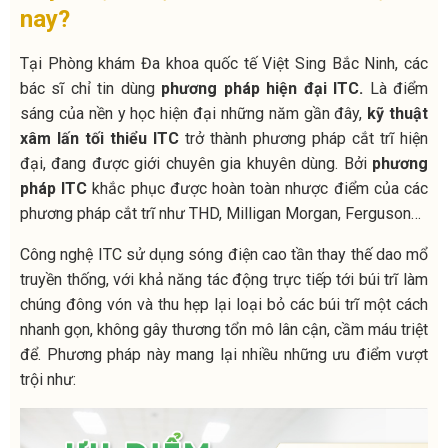
nay?
Tại Phòng khám Đa khoa quốc tế Việt Sing Bắc Ninh
, các
bác sĩ chỉ tin dùng
phương pháp hiện đại ITC.
Là điểm
sáng của nền y học hiện đại những năm gần đây,
kỹ thuật
xâm lấn tối thiểu ITC
trở thành phương pháp cắt trĩ hiện
đại, đang được giới chuyên gia khuyên dùng. Bởi
phương
pháp ITC
khắc phục được hoàn toàn nhược điểm của các
phương pháp cắt trĩ như THD, Milligan Morgan, Ferguson…
Công nghệ ITC sử dụng sóng điện cao tần thay thế dao mổ
truyền thống, với khả năng tác động trực tiếp tới búi trĩ làm
chúng đông vón và thu hẹp lại loại bỏ các búi trĩ một cách
nhanh gọn, không gây thương tổn mô lân cận, cầm máu triệt
để. Phương pháp này mang lại nhiều những ưu điểm vượt
trội như: