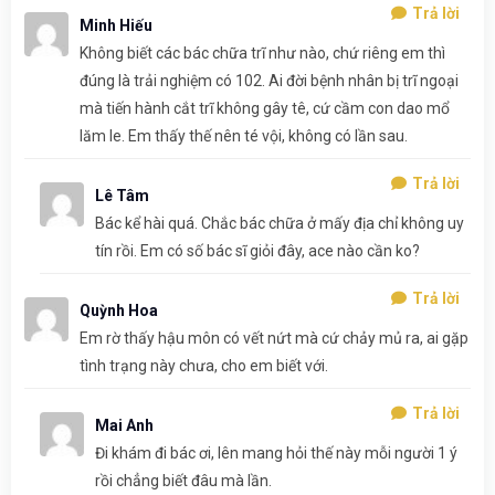
Trả lời
Minh Hiếu
Không biết các bác chữa trĩ như nào, chứ riêng em thì
đúng là trải nghiệm có 102. Ai đời bệnh nhân bị trĩ ngoại
mà tiến hành cắt trĩ không gây tê, cứ cầm con dao mổ
lăm le. Em thấy thế nên té vội, không có lần sau.
Trả lời
Lê Tâm
Bác kể hài quá. Chắc bác chữa ở mấy địa chỉ không uy
tín rồi. Em có số bác sĩ giỏi đây, ace nào cần ko?
Trả lời
Quỳnh Hoa
Em rờ thấy hậu môn có vết nứt mà cứ chảy mủ ra, ai gặp
tình trạng này chưa, cho em biết với.
Trả lời
Mai Anh
Đi khám đi bác ơi, lên mang hỏi thế này mỗi người 1 ý
rồi chẳng biết đâu mà lần.