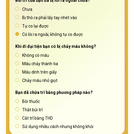
Búi trĩ của bạn đã bị lòi ra ngoài chưa?
Chưa
Bị thò ra phải lấy tay nhét vào
Tự co lại được
Có lòi ra ngoài, không tự co được
Khi đi đại tiện bạn có bị chảy máu không?
Không có máu
Máu chảy thành tia
Máu dính trên giấy
Chảy máu nhỏ giọt
Bạn đã chữa trĩ bằng phương pháp nào?
Bôi thuốc
Thắt búi trĩ
Cắt trĩ bằng THD
Sử dụng nhiều cách nhưng không khỏi