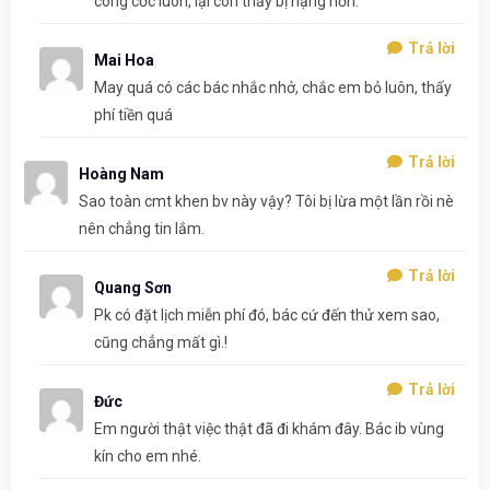
công cốc luôn, lại còn thấy bị nặng hơn.
Trả lời
Mai Hoa
May quá có các bác nhắc nhở, chắc em bỏ luôn, thấy
phí tiền quá
Trả lời
Hoàng Nam
Sao toàn cmt khen bv này vậy? Tôi bị lừa một lần rồi nè
nên chẳng tin lắm.
Trả lời
Quang Sơn
Pk có đặt lịch miễn phí đó, bác cứ đến thử xem sao,
cũng chẳng mất gì.!
Trả lời
Đức
Em người thật việc thật đã đi khám đây. Bác ib vùng
kín cho em nhé.