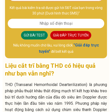
Kết quả bài kiểm tra sẽ được gửi tới SĐT của bạn trong vòng
30 phút (Dưới hình thức SMS)"
GỬI BÀI TEST
GIẢI ĐÁP TRỰC TUYẾN
"Giải đáp trực
Nếu không muốn chờ lâu, vui lòng click
tuyến"
để biết kết quả
Liệu cắt trĩ bằng THD có hiệu quả
như bạn vẫn nghĩ?
THD (Transanal Hemorrhoidal Dearterilization) là phương
pháp phẫu thuật khâu thắt động mạch trĩ kết hợp khâu treo
búi trĩ dưới hướng dẫn của đầu dò siêu âm Doppler được
thực hiện lần đầu tiên vào năm 1995. Phương pháp này
hoạt động bằng cách sử dụng chùm siêu thanh Doppler