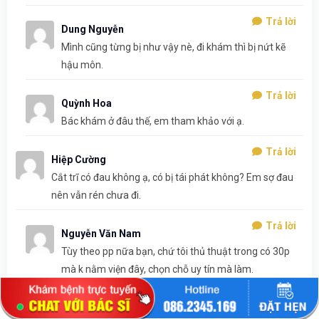
Trả lời
Dung Nguyễn
Mình cũng từng bị như vậy nè, đi khám thì bị nứt kẽ
hậu môn.
Trả lời
Quỳnh Hoa
Bác khám ở đâu thế, em tham khảo với ạ.
Trả lời
Hiệp Cường
Cắt trĩ có đau không ạ, có bị tái phát không? Em sợ đau
nên vẫn rén chưa đi.
Trả lời
Nguyễn Văn Nam
Tùy theo pp nữa bạn, chứ tôi thủ thuật trong có 30p
mà k nằm viện đây, chọn chỗ uy tín mà làm.
Trả lời
Hoàng Dũng