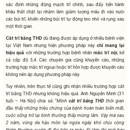
xác định những động mạch trĩ chính, sau đấy tiến hành
khâu thắt chặt lại nhằm làm giảm lượng máu đi vào nuôi
các búi trĩ, khiến những búi trĩ tự động teo nhỏ và rụng sau
một thời gian.
Cắt trĩ bằng THD
dù đang được áp dụng ở nhiều bệnh viện
tại Việt Nam nhưng hiện phương pháp này
chỉ mang lại
hiệu quả
với những trường hợp bệnh nhân
mắc trĩ nội
, kể
cả cấp độ 3,4. Các chuyên gia cũng khuyến cáo, những
trường hợp mắc trĩ ngoại hoặc trĩ hỗn hợp được khuyến cáo
không nên áp dụng phương pháp này.
Tuy nhiên, trên thực tế cũng ghi nhận nhiều trường hợp cắt
trĩ bằng THD nhưng không hiệu quả. Anh Nguyễn Minh (31
tuổi – Hà Nội) chia sẻ: “
Mình
cắt trĩ bằng THD
thời gian
đầu thấy những triệu chứng của bệnh hoàn toàn biến mất,
cuộc sống trở lại bình thường thấy mừng lắm. Vậy mà sau
2 năm, vùng da hậu môn lại ngứa ngáy khó chịu cộng
thêm thường xuyên đi đại tiện ra máu. Đi làm thì mới hay