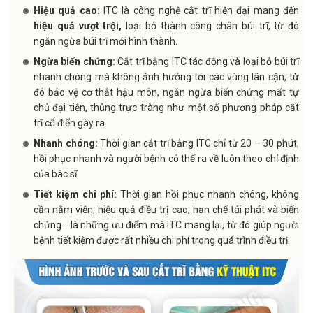
Hiệu quả cao:
ITC là công nghệ cắt trĩ hiện đại mang đến
hiệu quả vượt trội,
loại bỏ thành công chân búi trĩ, từ đó
ngăn ngừa búi trĩ mới hình thành.
Ngừa biến chứng:
Cắt trĩ bằng ITC tác động và loại bỏ búi trĩ
nhanh chóng mà không ảnh hưởng tới các vùng lân cận, từ
đó bảo vệ cơ thắt hậu môn, ngăn ngừa biến chứng mất tự
chủ đại tiện, thủng trực tràng như một số phương pháp cắt
trĩ cổ điển gây ra.
Nhanh chóng:
Thời gian cắt trĩ bằng ITC chỉ từ 20 – 30 phút,
hồi phục nhanh và người bệnh có thể ra về luôn theo chỉ định
của bác sĩ.
Tiết kiệm chi phí:
Thời gian hồi phục nhanh chóng, không
cần nằm viện, hiệu quả điều trị cao, hạn chế tái phát và biến
chứng… là những ưu điểm mà ITC mang lại, từ đó giúp người
bệnh tiết kiệm được rất nhiều chi phí trong quá trình điều trị.