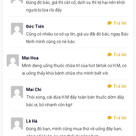
Đúng đó bác, giá thì cắt cổ, dịch vụ thì tệ hại nên khối
người bị lừa rồi đấy
Trả lời
Đức Tiến
Cũng có nhiều cơ sở uy tín, giá ưu đãi đó bác, ngay Bắc
Ninh mình cũng có nè bác.
Trả lời
Mai Hoa
Mình đang uống thuốc chữa trĩ của hot tiktok cơ H.M, có
ai uống thấy khỏi bệnh chữa cho mình biết với.
Trả lời
Mai Chi
Thôi xong, cái đứa H.M đấy toàn bán thuốc dởm đấy
bác ơi, bỏ nhanh còn kịp!
Trả lời
Lê Hà
Đúng đó bạn, mình cũng mua thử về uống đây bạn,