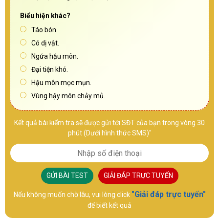
Biểu hiện khác?
Táo bón.
Có dị vật.
Ngứa hậu môn.
Đại tiện khó.
Hậu môn mọc mụn.
Vùng hậy môn chảy mủ.
Kết quả bài kiểm tra sẽ được gửi tới SĐT của bạn trong vòng 30
phút (Dưới hình thức SMS)"
GỬI BÀI TEST
GIẢI ĐÁP TRỰC TUYẾN
"Giải đáp trực tuyến"
Nếu không muốn chờ lâu, vui lòng click
để biết kết quả