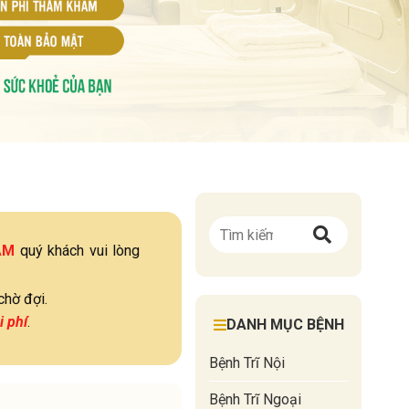
ÁM
quý khách vui lòng
chờ đợi.
i phí
.
DANH MỤC BỆNH
Bệnh Trĩ Nội
Bệnh Trĩ Ngoại