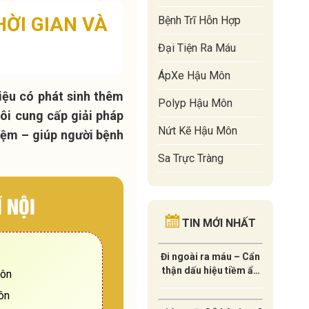
THỜI GIAN VÀ
Bệnh Trĩ Hỗn Hợp
Đại Tiện Ra Máu
ÁpXe Hậu Môn
Liệu có phát sinh thêm
Polyp Hậu Môn
ôi cung cấp giải pháp
Nứt Kẽ Hậu Môn
 kiệm – giúp người bệnh
Sa Trực Tràng
 NỘI
TIN MỚI NHẤT
Đi ngoài ra máu – Cẩn
thận dấu hiệu tiềm ẩn
môn
của UNG THƯ !
ôn