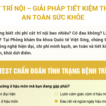
 TRĨ NỘI – GIẢI PHÁP TIẾT KIỆM 
AN TOÀN SỨC KHỎE
g biết chi phí cắt trĩ nội bao nhiêu? Có đau không? 
? Tại Phòng khám Đa khoa Quốc tế Việt Sing, chúng t
công nghệ hiện đại, chi phí minh bạch, an toàn và tiết
n, khỏi dứt điểm.
 TEST CHẨN ĐOÁN TÌNH TRẠNG BỆNH TRĨ
thường ở hậu môn mà bạn đang gặp phải?
i đại tiện
Luôn cảm giác cộm ở hậu 
g ở hậu môn
Đau rát và ngứa ngáy hậu m