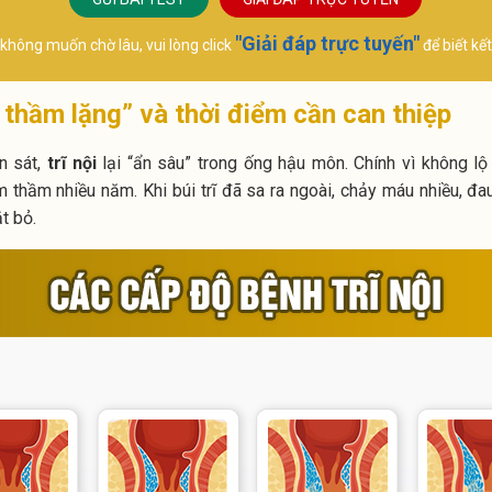
Chuyê
Chuyên khoa:
Sản p
"Giải đáp trực tuyến"
không muốn chờ lâu, vui lòng click
để biết kế
Ngoại Tiết niệu
ù thầm lặng” và thời điểm cần can thiệp
n sát,
trĩ nội
lại “ẩn sâu” trong ống hậu môn. Chính vì không lộ
m thầm nhiều năm. Khi búi trĩ đã sa ra ngoài, chảy máu nhiều, đau
t bỏ.