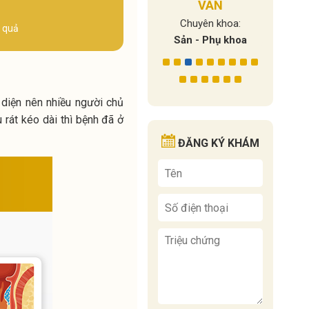
n khoa:
VÂN
Chuy
Y học cổ truyền - Vật
hụ khoa
Bác sĩ 
lý trị liệu – Phục hồi
Chuyên khoa:
t quả
chức năng
Sản - Phụ khoa
 diện nên nhiều người chủ
 rát kéo dài thì bệnh đã ở
ĐĂNG KÝ KHÁM