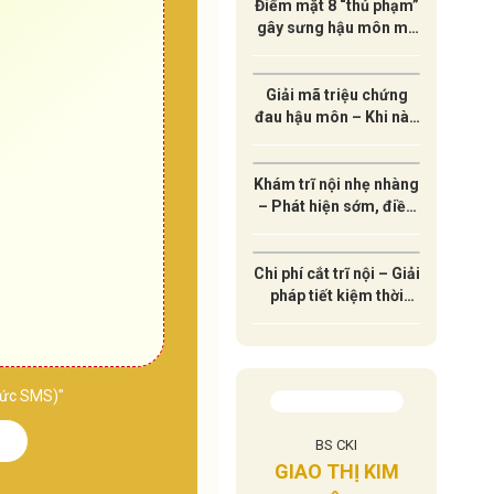
Điểm mặt 8 “thủ phạm”
gây sưng hậu môn mà
ít ai ngờ tới
Giải mã triệu chứng
đau hậu môn – Khi nào
cần đi khám ngay?
Khám trĩ nội nhẹ nhàng
– Phát hiện sớm, điều
trị hiệu quả lâu dài
Chi phí cắt trĩ nội – Giải
pháp tiết kiệm thời
gian và an toàn sức
khỏe
thức SMS)"
SĨ CKI
BS CKI
BÁC
NGÔ VIỆT HÀO
Ị HƯỜNG
GIAO THỊ KIM
LÊ A
Chuyên khoa: