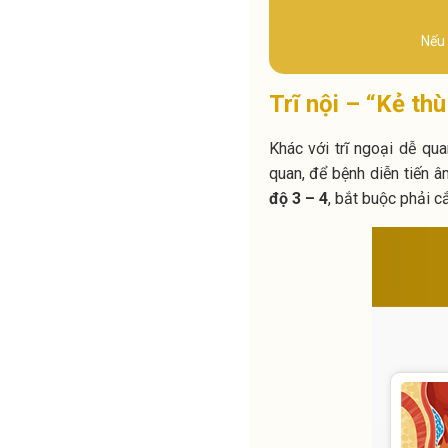
Nếu 
Trĩ nội – “Kẻ th
Khác với trĩ ngoại dễ qua
quan, để bệnh diễn tiến â
độ 3 – 4
, bắt buộc phải cắ