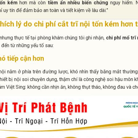
tốn kém
hơn mà còn
tiềm ẩn nhiều biến chứng
nguy hiểm. N
 uy tín để đảm bảo an toàn và tiết kiệm về lâu dài.”
hích lý do chi phí cắt trĩ nội tốn kém hơn 
 nhưng thực tế tại phòng khám chúng tôi ghi nhận,
chi phí mổ trĩ 
n đến từ những yếu tố sau:
hó tiếp cận hơn
rĩ nội nằm ở phía trên đường lược, khó nhìn thấy bằng mắt thường
thiết bị nội soi chuyên dụng, thậm chí là công nghệ soi hậu môn 
m Việt Sing: không cần nhịn ăn, không thụt tháo, không đau và cho