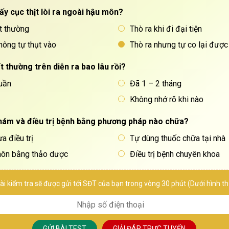
ấy cục thịt lòi ra ngoài hậu môn?
t thường
Thò ra khi đi đại tiện
hông tự thụt vào
Thò ra nhưng tự co lại được
t thường trên diễn ra bao lâu rồi?
uần
Đã 1 – 2 tháng
Không nhớ rõ khi nào
hám và điều trị bệnh bằng phương pháp nào chữa?
a điều trị
Tự dùng thuốc chữa tại nhà
môn bằng thảo dược
Điều trị bệnh chuyên khoa
ài kiểm tra sẽ được gửi tới SĐT của bạn trong vòng 30 phút (Dưới hình 
THẦY THUỐC ƯU TÚ,
BÁC 
BSCKII
BÙI TH
LÊ VĂN HỐT
GỬI BÀI TEST
GIẢI ĐÁP TRỰC TUYẾN