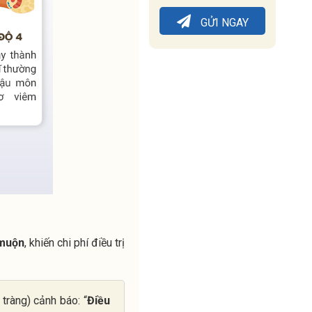
GỬI NGAY
 muộn
, khiến chi phí điều trị
tràng) cảnh báo: “
Điều