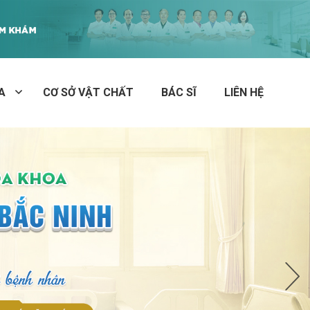
A
CƠ SỞ VẬT CHẤT
BÁC SĨ
LIÊN HỆ