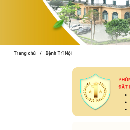
Trang chủ
/
Bệnh Trĩ Nội
PHÒ
ĐẶT 