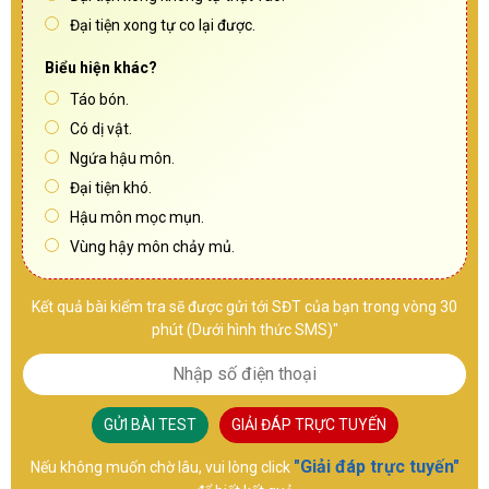
Đại tiện xong tự co lại được.
Biểu hiện khác?
Táo bón.
Có dị vật.
Ngứa hậu môn.
Đại tiện khó.
Hậu môn mọc mụn.
Vùng hậy môn chảy mủ.
Kết quả bài kiểm tra sẽ được gửi tới SĐT của bạn trong vòng 30
phút (Dưới hình thức SMS)"
GỬI BÀI TEST
GIẢI ĐÁP TRỰC TUYẾN
"Giải đáp trực tuyến"
Nếu không muốn chờ lâu, vui lòng click