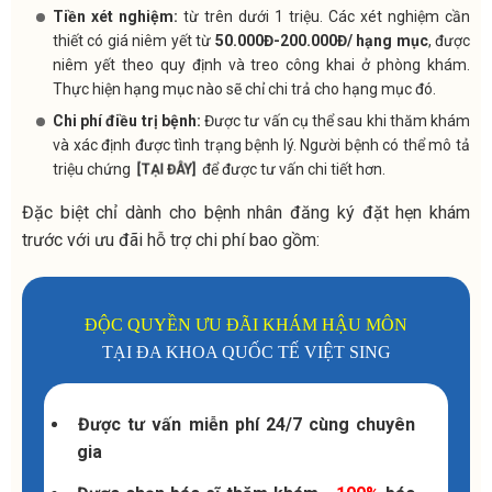
Tiền xét nghiệm:
từ trên dưới 1 triệu. Các xét nghiệm cần
thiết có giá niêm yết từ
50.000Đ-200.000Đ/ hạng mục
, được
niêm yết theo quy định và treo công khai ở phòng khám.
Thực hiện hạng mục nào sẽ chỉ chi trả cho hạng mục đó.
Chi phí điều trị bệnh:
Được tư vấn cụ thể sau khi thăm khám
và xác định được tình trạng bệnh lý. Người bệnh có thể mô tả
triệu chứng
để được tư vấn chi tiết hơn.
[TẠI ĐÂY]
Đặc biệt chỉ dành cho bệnh nhân đăng ký đặt hẹn khám
trước với ưu đãi
hỗ trợ chi phí bao gồm:
ĐỘC QUYỀN ƯU ĐÃI KHÁM HẬU MÔN
TẠI ĐA KHOA QUỐC TẾ VIỆT SING
Được tư vấn miễn phí 24/7 cùng chuyên
gia