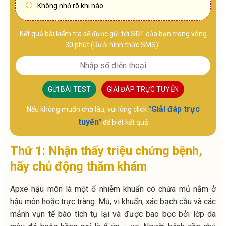
Không nhớ rõ khi nào
Kết quả bài kiểm tra sẽ được gửi tới SĐT của bạn trong vòng
30 phút (Dưới hình thức SMS)"
GỬI BÀI TEST
GIẢI ĐÁP TRỰC TUYẾN
"Giải đáp trực
Nếu không muốn chờ lâu, vui lòng click
tuyến"
để biết kết quả
Thứ 1: Nhận thấy triệu chứng bệnh,
hãy chủ động thăm khám
Apxe hậu môn là một ổ nhiễm khuẩn có chứa mủ nằm ở
hậu môn hoặc trực tràng. Mủ, vi khuẩn, xác bạch cầu và các
mảnh vụn tế bào tích tụ lại và được bao bọc bởi lớp da