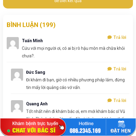
để biết kết quả
BÌNH LUẬN (
199
)
Trả lời
Tuấn Minh
Cứu với mọi người ơi, có ai bị rò hậu môn mà chữa khỏi
chưa?.
Trả lời
Đức Sang
Đi khám đi bạn, giờ có nhiều phương pháp lắm, đừng
tin mấy lời quảng cáo vớ vẩn.
Trả lời
Quang Anh
Tốt nhất nên đi khám bác ơi, em mới khám bác sĩ Vũ
Đình Thành, bác sĩ tư vấn điều trị luôn mà không thấy
đau gì.