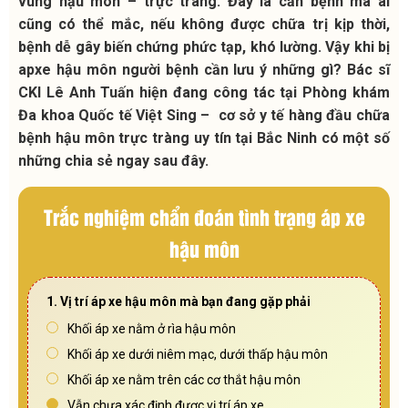
vùng hậu môn – trực tràng. Đây là căn bệnh mà ai
cũng có thể mắc, nếu không được chữa trị kịp thời,
bệnh dễ gây biến chứng phức tạp, khó lường. Vậy khi bị
apxe hậu môn người bệnh cần lưu ý những gì? Bác sĩ
CKI Lê Anh Tuấn hiện đang công tác tại Phòng khám
Đa khoa Quốc tế Việt Sing – cơ sở y tế hàng đầu chữa
bệnh hậu môn trực tràng uy tín tại Bắc Ninh có một số
những chia sẻ ngay sau đây.
Trắc nghiệm chẩn đoán tình trạng áp xe
hậu môn
1. Vị trí áp xe hậu môn mà bạn đang gặp phải
Khối áp xe nằm ở rìa hậu môn
Khối áp xe dưới niêm mạc, dưới thấp hậu môn
Khối áp xe nằm trên các cơ thắt hậu môn
Vẫn chưa xác định được vị trí áp xe