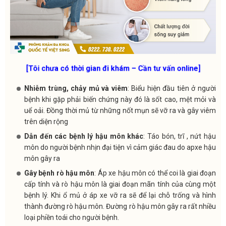
[Tôi chưa có thời gian đi khám – Cần tư vấn online]
Nhiễm trùng, chảy mủ và viêm
: Biểu hiện đầu tiên ở người
bệnh khi gặp phải biến chứng này đó là sốt cao, mệt mỏi và
uể oải. Đồng thời mủ từ những nốt mụn sẽ vỡ ra và gây viêm
trên diện rộng
Dẫn đến các bệnh lý hậu môn khác
: Táo bón, trĩ , nứt hậu
môn do người bệnh nhịn đại tiện vì cảm giác đau do apxe hậu
môn gây ra
Gây bệnh rò hậu môn
: Áp xe hậu môn có thể coi là giai đoạn
cấp tính và rò hậu môn là giai đoạn mãn tính của cùng một
bệnh lý. Khi ổ mủ ở áp xe vỡ ra sẽ để lại chỗ trống và hình
thành đường rò hậu môn. Đường rò hậu môn gây ra rất nhiều
loại phiền toái cho người bệnh.