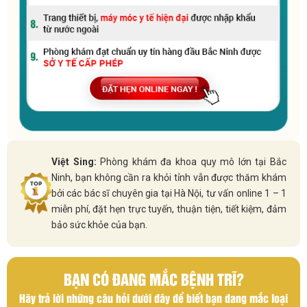
Việt Sing:
Phòng khám đa khoa quy mô lớn tại Bắc
Ninh, bạn không cần ra khỏi tỉnh vẫn được thăm khám
bởi các bác sĩ chuyên gia tại Hà Nội, tư vấn online 1 – 1
miễn phí, đặt hẹn trực tuyến, thuận tiện, tiết kiệm, đảm
bảo sức khỏe của bạn.
BẠN CÓ ĐANG MẮC BỆNH TRĨ?
Hãy trả lời những câu hỏi dưới đây để biết bạn đang mắc loại