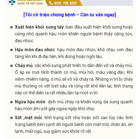
[Tôi có triệu chứng bệnh – Cần tư vấn ngay]
Xuất hiện khối sưng tấy
: ban đầu xuất hiện khối sưng hoặc
cứng nhỏ quanh hậu môn khiến người bệnh thấy căng tức,
đau nhức.
Hậu môn đau nhức
: hậu môn đau nhức, khó chịu, cơn đau
tăng lên khi đi đại tiện, khi đứng hoặc ngồi lâu.
Chảy mủ
: các khối sưng phát triển to dẫn đến vỡ và chảy mủ.
Ổ áp xe mới hình thành có mủ, mùi hôi, màu vàng đặc. Khi
viêm nhiễm nặng, ổ mủ sẽ vỡ và chảy ra. Những vị trí bị chảy
mủ thường có vết loét sâu và rộng rất khó liền lại, tình trạng
này có thể diễn ra rất nhiều lần tại một vị trí.
Ngứa hậu môn
: dịch mủ chảy ra khiến vùng da xung quanh
hậu môn ẩm ướt gây ngứa ngáy khó chịu.
Sốt ,mệt mỏi
: tình trạng sốt nhẹ hoặc sốt cao tùy vào tình
trạng bệnh bên cạnh đó người bệnh còn mệt mỏi chán ăn, ớn
lạnh, mất ngủ, suy giảm sức khỏe rõ rệt.