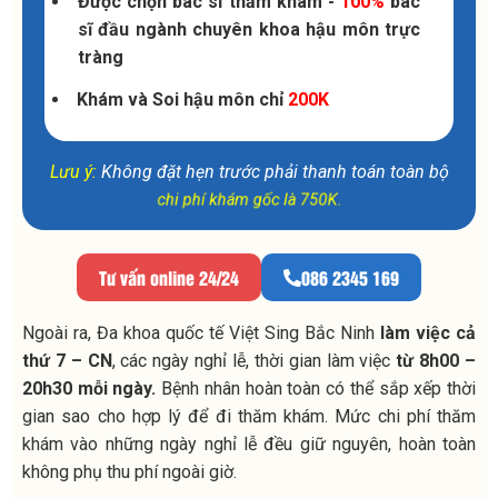
Được chọn bác sĩ thăm khám -
100%
bác
sĩ đầu ngành chuyên khoa hậu môn trực
tràng
Khám và Soi hậu môn chỉ
200K
Lưu ý:
Không đặt hẹn trước phải thanh toán toàn bộ
chi phí khám gốc là 750K.
Tư vấn online 24/24
086 2345 169
Ngoài ra, Đa khoa quốc tế Việt Sing Bắc Ninh
làm việc cả
thứ 7 – CN
, các ngày nghỉ lễ, thời gian làm việc
từ 8h00 –
20h30 mỗi ngày.
Bệnh nhân hoàn toàn có thể sắp xếp thời
gian sao cho hợp lý để đi thăm khám. Mức chi phí thăm
khám vào những ngày nghỉ lễ đều giữ nguyên, hoàn toàn
không phụ thu phí ngoài giờ.