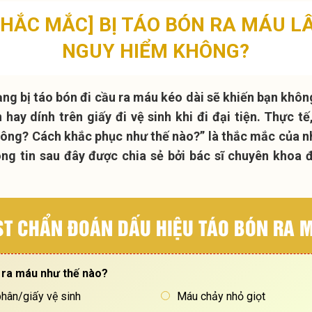
 THẮC MẮC] BỊ TÁO BÓN RA MÁU L
NGUY HIỂM KHÔNG?
ạng bị táo bón đi cầu ra máu kéo dài sẽ khiến bạn khô
 hay dính trên giấy đi vệ sinh khi đi đại tiện. Thực t
ông? Cách khắc phục như thế nào?” là thắc mắc của n
g tin sau đây được chia sẻ bởi bác sĩ chuyên khoa 
ST CHẨN ĐOÁN DẤU HIỆU TÁO BÓN RA 
i ra máu như thế nào?
phân/giấy vệ sinh
Máu chảy nhỏ giọt