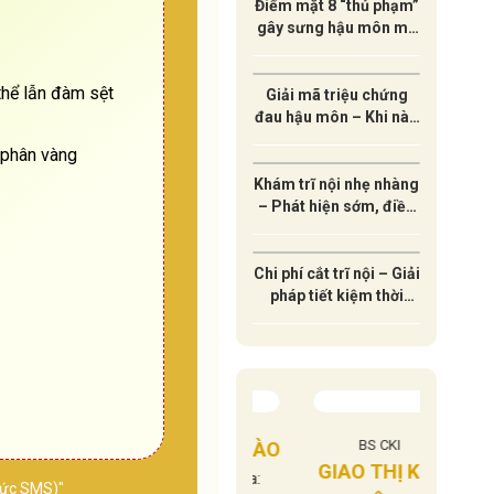
Điểm mặt 8 “thủ phạm”
gây sưng hậu môn mà
ít ai ngờ tới
thể lẫn đàm sệt
Giải mã triệu chứng
đau hậu môn – Khi nào
cần đi khám ngay?
 phân vàng
Khám trĩ nội nhẹ nhàng
– Phát hiện sớm, điều
trị hiệu quả lâu dài
Chi phí cắt trĩ nội – Giải
pháp tiết kiệm thời
gian và an toàn sức
khỏe
SĨ CKI
BS CKI
BÁC
NGÔ VIỆT HÀO
Ị HƯỜNG
GIAO THỊ KIM
LÊ A
Chuyên khoa:
thức SMS)"