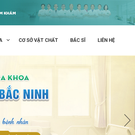
A
CƠ SỞ VẬT CHẤT
BÁC SĨ
LIÊN HỆ