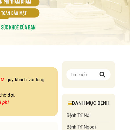
ÁM
quý khách vui lòng
chờ đợi.
i phí
.
DANH MỤC BỆNH
Bệnh Trĩ Nội
Bệnh Trĩ Ngoại