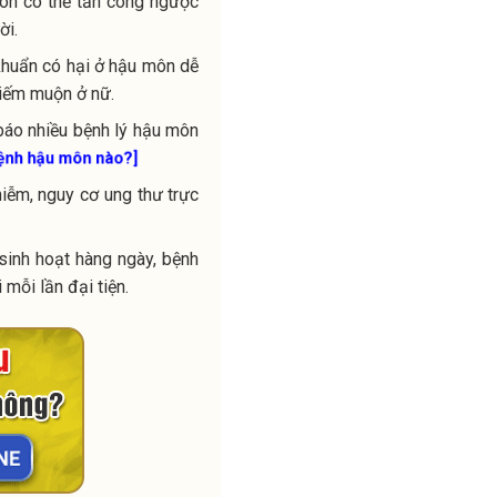
 môn có thể tấn công ngược
ời.
huẩn có hại ở hậu môn dễ
iếm muộn ở nữ.
báo nhiều bệnh lý hậu môn
bệnh hậu môn nào?]
hiễm, nguy cơ ung thư trực
sinh hoạt hàng ngày, bệnh
mỗi lần đại tiện.