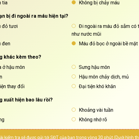
 tia
Không bị chảy máu
ạn bị đi ngoài ra máu hiện tại?
u đỏ tươi
Đi ngoài ra máu đỏ sẫm có 
như nước mũi
u đen
Máu đỏ bọc ở ngoài bề mặt
ng khác kèm theo?
ừa ở hậu môn
Sưng hậu môn
n
Hậu môn chảy dịch, mủ
iện thay đổi
Đại tiện khó khăn
g xuất hiện bao lâu rồi?
Khoảng vài tuần
ng
Không nhớ rõ
THẦY THUỐC ƯU TÚ,
BÁC 
BSCKII
BÙI TH
ài kiểm tra sẽ được gửi tới SĐT của bạn trong vòng 30 phút (Dưới hình 
LÊ VĂN HỐT