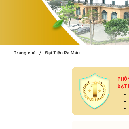
Trang chủ
/
Đại Tiện Ra Máu
PHÒ
ĐẶT 