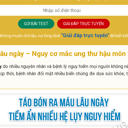
Chuyê
Chuyên khoa:
Sản p
Ngoại Tiết niệu
GỬI BÀI TEST
GIẢI ĐÁP TRỰC TUYẾN
"Giải đáp trực tuyến"
không muốn chờ lâu, vui lòng click
để biết kế
lâu ngày – Nguy cơ mắc ung thư hậu môn 
y
do nhiều nguyên nhân và bệnh lý nguy hiểm mọi người không nê
ịp thời, bệnh nhân đối mặt nhiều biến chứng đe dọa sức khỏe, t