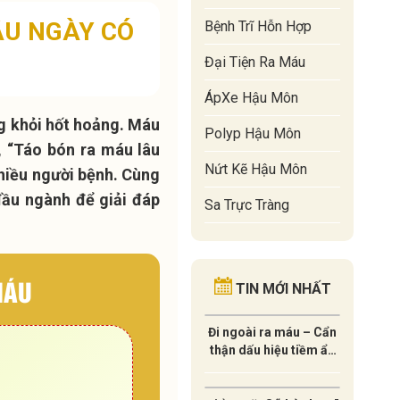
ÂU NGÀY CÓ
Bệnh Trĩ Hỗn Hợp
Đại Tiện Ra Máu
ÁpXe Hậu Môn
ng khỏi hốt hoảng. Máu
Polyp Hậu Môn
ế, “Táo bón ra máu lâu
Nứt Kẽ Hậu Môn
hiều người bệnh. Cùng
đầu ngành để giải đáp
Sa Trực Tràng
MÁU
TIN MỚI NHẤT
Đi ngoài ra máu – Cẩn
thận dấu hiệu tiềm ẩn
của UNG THƯ !