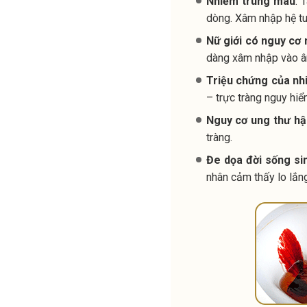
Nhiễm trùng máu
: 
dòng. Xâm nhập hệ tu
Nữ giới có nguy cơ
dàng xâm nhập vào âm
Triệu chứng của nh
– trực tràng nguy hiểm
Nguy cơ ung thư hậ
tràng.
Đe dọa đời sống si
nhân cảm thấy lo lắng