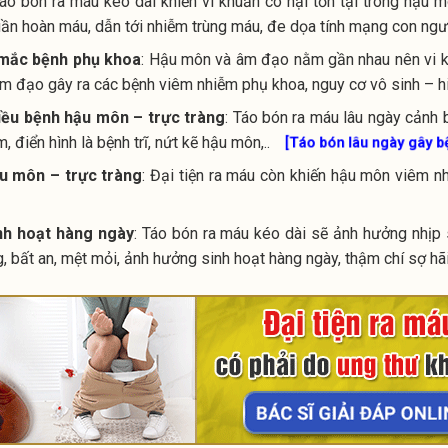
Táo bón ra máu kéo dài khiến vi khuẩn có hại tồn tại trong hậu
ần hoàn máu, dẫn tới nhiễm trùng máu, đe dọa tính mạng con ngư
 mắc bệnh phụ khoa
: Hậu môn và âm đạo nằm gần nhau nên vi k
 đạo gây ra các bệnh viêm nhiễm phụ khoa, nguy cơ vô sinh – h
iều bệnh hậu môn – trực tràng
: Táo bón ra máu lâu ngày cảnh 
, điển hình là bệnh trĩ, nứt kẽ hậu môn,..
[Táo bón lâu ngày gây 
u môn – trực tràng
: Đại tiện ra máu còn khiến hậu môn viêm n
nh hoạt hàng ngày
: Táo bón ra máu kéo dài sẽ ảnh hưởng nhịp 
, bất an, mệt mỏi, ảnh hưởng sinh hoạt hàng ngày, thậm chí sợ hãi 