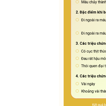
Máu chảy thành
2. Đặc điểm khi b
Đi ngoài ra má
Đi ngoài ra má
3. Các triệu chứ
Có cục thịt th
Đau rát hậu mô
Thói quen đại t
4. Các triệu chứn
Vài ngày
Khoảng vài thá
Kết quả b