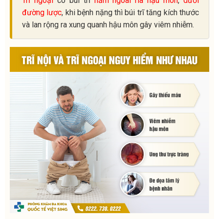
Trĩ ngoại
có búi trĩ
nằm ngoài rìa hậu môn
,
dưới
đường lược
, khi bệnh nặng thì búi trĩ tăng kích thước
và lan rộng ra xung quanh hậu môn gây viêm nhiễm.