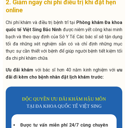
2. Giảm ngay chi phí điều trị khi đặt hẹn
online
Chi phí khám và điều trị bệnh trĩ tại
Phòng khám Đa khoa
quốc tế Việt Sing Bắc Ninh
được niêm yết công khai minh
bạch và theo quy định của Sở Y Tế. C
ác bác sĩ sẽ tận dụng
tối đa những xét nghiệm sẵn có và chỉ định những mục
thực sự cần thiết với bệnh để giúp người bệnh tiết kiệm tối
đa chi phí khám chữa.
Ưu đãi khám
với bác sĩ hơn 40 năm kinh nghiệm với
ư
u
đãi đi kèm cho bệnh nhân đặt lịch khám trước:
ĐỘC QUYỀN ƯU ĐÃI KHÁM HẬU MÔN
TẠI ĐA KHOA QUỐC TẾ VIỆT SING
Được tư vấn miễn phí 24/7 cùng chuyên