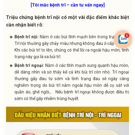
[Tôi mắc bệnh trĩ – cần tư vấn ngay]
Triệu chứng bệnh trĩ nội có một vài đặc điểm khác biệt
cần nhận biết rõ:
Bệnh trĩ nội:
Nằm ở các búi tĩnh mạch bên trong trực tràng.
Trĩ nội thường gây chảy máu nhưng không đau ở cấp độ nhẹ.
Khi các búi trĩ to lên, chúng có thể lồi ra ngoài hậu môn, tình
trạng này gọi là sa búi trĩ.
Bệnh trĩ ngoại:
Nằm ở các tĩnh mạch xung quanh hậu môn,
dễ dàng nhìn và sờ thấy kể cả khi búi trĩ còn nhỏ. Trĩ ngoại
thường gây đau từ sớm và tình trạng đau sẽ ngày càng
nghiêm trọng do búi trĩ nằm ngoài hậu môn dễ cọ sát với
quần áo, ghế ngồi,… Nếu bệnh trĩ ngoại không được điều trị
sớm có thể gây nhiễm trùng huyết.