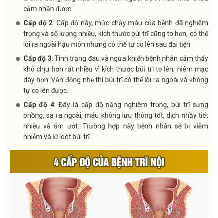
cảm nhận được.
Cấp độ 2
: Cấp độ này, mức chảy máu của bệnh đã nghiêm
trọng và số lượng nhiều, kích thước búi trĩ cũng to hơn, có thể
lòi ra ngoài hậu môn nhưng có thể tự co lên sau đại tiện.
Cấp độ 3
: Tình trạng đau và ngứa khiến bệnh nhân cảm thấy
khó chịu hơn rất nhiều vì kích thước búi trĩ to lên, niêm mạc
dày hơn. Vận động nhẹ thì búi trĩ có thể lòi ra ngoài và không
tự co lên được.
Cấp độ 4
: Đây là cấp độ nặng nghiêm trọng, búi trĩ sưng
phồng, sa ra ngoài, máu không lưu thông tốt, dịch nhầy tiết
nhiều và ẩm ướt. Trường hợp này bệnh nhân sẽ bị viêm
nhiễm và lở loét búi trĩ.