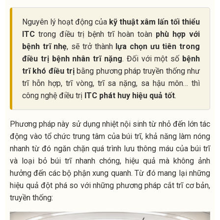
Nguyên lý hoạt động của
kỹ thuật xâm lấn tối thiểu
ITC
trong điều trị bệnh trĩ hoàn toàn
phù hợp với
bệnh trĩ nhẹ
, sẽ trở thành
lựa chọn ưu tiên trong
điều trị bệnh nhân trĩ nặng
. Đối với một số
bệnh
trĩ khó điều trị
bằng phương pháp truyền thống như
trĩ hỗn hợp, trĩ vòng, trĩ sa nặng, sa hậu môn… thì
công nghệ điều trị
ITC phát huy hiệu quả tốt
.
Phương pháp này sử dụng nhiệt nội sinh từ nhỏ đến lớn tác
động vào tổ chức trung tâm của búi trĩ, khả năng làm nóng
nhanh từ đó ngăn chặn quá trình lưu thông máu của búi trĩ
và loại bỏ búi trĩ nhanh chóng, hiệu quả mà không ảnh
hưởng đến các bộ phận xung quanh. Từ đó
mang lại những
hiệu quả đột phá so với những phương pháp cắt trĩ cơ bản,
truyền thống: