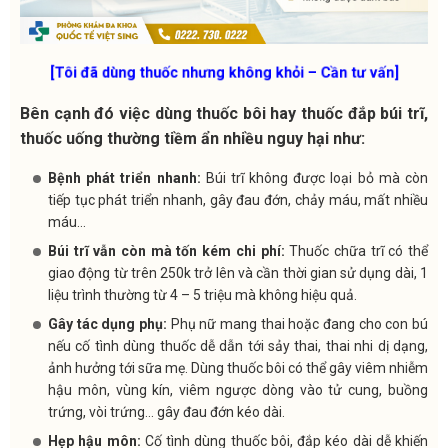
[Tôi đã dùng thuốc nhưng không khỏi – Cần tư vấn]
Bên cạnh đó việc dùng thuốc bôi hay thuốc đắp búi trĩ,
thuốc uống thường tiềm ẩn nhiều nguy hại như:
Bệnh phát triển nhanh:
Búi trĩ không được loại bỏ mà còn
tiếp tục phát triển nhanh, gây đau đớn, chảy máu, mất nhiều
máu…
Búi trĩ vẫn còn mà tốn kém chi phí:
Thuốc chữa trĩ có thể
giao động từ trên 250k trở lên và cần thời gian sử dụng dài, 1
liệu trình thường từ 4 – 5 triệu mà không hiệu quả.
Gây tác dụng phụ:
Phụ nữ mang thai hoặc đang cho con bú
nếu cố tình dùng thuốc dễ dẫn tới sảy thai, thai nhi dị dạng,
ảnh hưởng tới sữa mẹ. Dùng thuốc bôi có thể gây viêm nhiễm
hậu môn, vùng kín, viêm ngược dòng vào tử cung, buồng
trứng, vòi trứng… gây đau đớn kéo dài.
Hẹp hậu môn:
Cố tình dùng thuốc bôi, đắp kéo dài dễ khiến