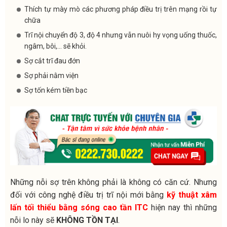
Thích tự mày mò các phương pháp điều trị trên mạng rồi tự
chữa
Trĩ nội chuyển độ 3, độ 4 nhưng vẫn nuôi hy vọng uống thuốc,
ngâm, bôi,… sẽ khỏi.
Sợ cắt trĩ đau đớn
Sợ phải nằm viện
Sợ tốn kém tiền bạc
Những nỗi sợ trên không phải là không có căn cứ. Nhưng
đối với công nghệ điều trị trĩ nội mới bằng
kỹ thuật xâm
lấn tối thiểu bằng sóng cao tần ITC
hiện nay thì những
nỗi lo này sẽ
KHÔNG TỒN TẠI
.