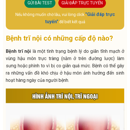
GỬI BÀI TEST
GIẢI ĐÁP TRỰC TUYẾN
"Giải đáp trực
Nếu không muốn chờ lâu, vui lòng click
tuyến"
để biết kết quả
Bệnh trĩ nội có những cấp độ nào?
Bệnh trĩ nội
là một tình trạng bệnh lý do giãn tĩnh mạch ở
vùng hậu môn trực tràng (nằm ở trên đường lược) làm
sưng hoặc phình to vì bị co giãn quá mức. Bệnh có thể gây
ra những vấn đề khó chịu ở hậu môn ảnh hưởng đến sinh
hoạt hàng ngày của người bệnh.