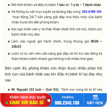
Mô hình khám và điều trị bệnh
1 bác sĩ -1 y tá – 1 bệnh nhân
Hệ thống tư vấn trực tuyến và đường dây nóng
033.6789.169
hoạt động 24/7 sẵn sàng giải đáp mọi thắc mắc của bệnh
nhân trước khi đến phòng khám.
Đội ngũ nhân viên y tá thân thiện nhiệt tình cởi mở, chăm sóc
bệnh nhân chu đáo
Làm việc ngoài giờ hành chính, trong khung giờ
8h00 –
20h30
Luôn có tư vấn viên sẵn sàng giải đáp và hỗ trợ việc đăng ký
thăm khám bệnh nhanh gọn không mất nhiều thời gian
Bên cạnh đó, phòng khám còn nhận được nhiều phản hồi
tích cực của bệnh nhân sau khi điều trị bệnh trĩ tại đây như
sau:
M. Nguyệt (33 tuổi – Quế Võ):
“Sinh con xong tôi bị trĩ nhẹ
nhưng ngại con nhỏ nên chỉ dùng thuốc bôi tại nhà. Ban đầu
cũng đỡ đôi chút nhưng cứ vài bữa lại thấy trĩ lòi ra, chữa rất tốn
tiền. Sau khi được người nhà giới thiệu Phòng khám Đa khoa