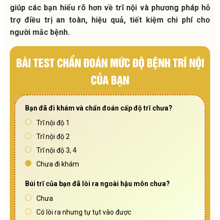
giúp các bạn hiểu rõ hơn về trĩ nội và phương pháp hỗ
trợ điều trị an toàn, hiệu quả, tiết kiệm chi phí cho
người mắc bệnh.
BÀI TEST CHẨN ĐOÁN MỨC ĐỘ BỆNH TRĨ NỘI
CỦA BẠN
Bạn đã đi khám và chẩn đoán cấp độ trĩ chưa?
Trĩ nội độ 1
Trĩ nội độ 2
Trĩ nội độ 3, 4
Chưa đi khám
Búi trĩ của bạn đã lòi ra ngoài hậu môn chưa?
Chưa
Có lòi ra nhưng tự tụt vào được