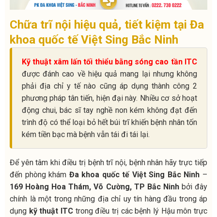
Chữa trĩ nội hiệu quả, tiết kiệm tại Đa
khoa quốc tế Việt Sing Bắc Ninh
Kỹ thuật xâm lấn tối thiểu bằng sóng cao tần ITC
được đánh cao về hiệu quả mang lại nhưng không
phải địa chỉ y tế nào cũng áp dụng thành công 2
phương pháp tân tiến, hiện đại này. Nhiều cơ sở hoạt
động chui, bác sĩ tay nghề non kém không đạt đến
trình độ có thể loại bỏ hết búi trĩ khiến bệnh nhân tốn
kém tiền bạc mà bệnh vẫn tái đi tái lại.
Để yên tâm khi điều trị bệnh trĩ nội, bệnh nhân hãy trực tiếp
đến phòng khám
Đa khoa quốc tế Việt Sing Bắc Ninh
–
169 Hoàng Hoa Thám, Võ Cường, TP Bắc Ninh
bởi đây
chính là một trong những địa chỉ uy tín hàng đầu trong áp
dụng
kỹ thuật ITC
trong điều trị các bệnh lý Hậu môn trực