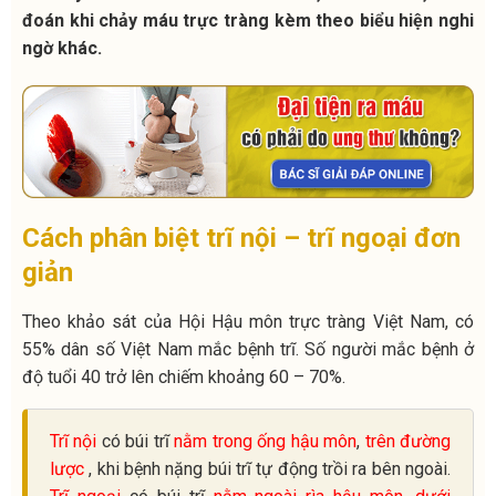
đoán khi chảy máu trực tràng kèm
theo biểu hiện nghi
ngờ khác.
Cách phân biệt trĩ nội – trĩ ngoại đơn
giản
Theo khảo sát của Hội Hậu môn trực tràng Việt Nam, có
55% dân số Việt Nam mắc bệnh trĩ.
Số người mắc bệnh ở
độ tuổi 40 trở lên chiếm khoảng 60 – 70%.
Trĩ nội
có búi trĩ
nằm trong ống hậu môn
,
trên đường
lược
, khi bệnh nặng búi trĩ tự động trồi ra bên ngoài.