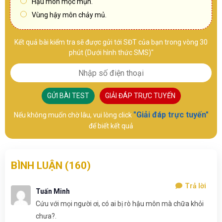
Hậu môn mọc mụn.
Vùng hậy môn chảy mủ.
Kết quả bài kiểm tra sẽ được gửi tới SĐT của bạn trong vòng 30
phút (Dưới hình thức SMS)"
GỬI BÀI TEST
GIẢI ĐÁP TRỰC TUYẾN
"Giải đáp trực tuyến"
Nếu không muốn chờ lâu, vui lòng click
để biết kết quả
BÌNH LUẬN (
160
)
Trả lời
Tuấn Minh
Cứu với mọi người ơi, có ai bị rò hậu môn mà chữa khỏi
chưa?.