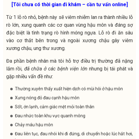
[Tôi chưa có thời gian đi khám – cần tư vấn online]
Từ 1 lỗ rò nhỏ, bệnh này sẽ viêm nhiễm lan ra thành nhiều lỗ
rò lớn, xung quanh các cơ quan vùng hậu môn và đáng sợ
đặc biệt là tình trạng rò hình móng ngựa. Lỗ rò đi ăn sâu
vào cơ thắt bên trong và ngoài xương chậu gây viêm
xương chậu, ung thư xương.
Đa phần bệnh nhân mà tôi hỗ trợ điều trị thường đã nặng
lắm rồi,
đã chữa ở các bệnh viện lớn
nhưng bị tái phát và
gặp nhiều vấn đề như:
Thường xuyên thấy xuất hiện dịch có mùi hôi ở hậu môn
Xưng nóng đỏ đau cạnh hậu môn
Sốt, ớn lạnh, cảm giác mệt mỏi toàn thân
Đau nhức toàn khu vực quanh mông
Chảy máu hậu môn
Đau liên tục, đau nhói khi đi đứng, di chuyển hoặc lúc hắt hơi,