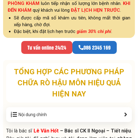
PHÒNG KHÁM
luôn tiếp nhận số lượng lớn bệnh nhân.
KHI
ĐẾN KHÁM
quý khách vui lòng
ĐẶT LỊCH HẸN TRƯỚC
.
Sẽ được cấp mã số khám ưu tiên, không mất thời gian
xếp hàng, chờ đợi.
Đặc biệt, khi đặt lịch hẹn trước
giảm 30% chi phí
.
Tư vấn online 24/24
086 2345 169
TỔNG HỢP CÁC PHƯƠNG PHÁP
CHỮA RÒ HẬU MÔN HIỆU QUẢ
HIỆN NAY
Nội dung chính
Tôi là bác sĩ
Lê Văn Hốt
– Bác sĩ CK II Ngoại – Tiết niệu
.