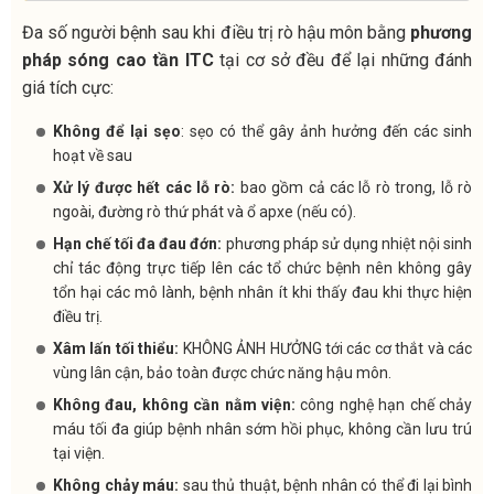
Đa số người bệnh sau khi điều trị rò hậu môn bằng
phương
pháp sóng cao tần ITC
tại cơ sở đều để lại những đánh
giá tích cực:
Không để lại sẹo
: sẹo có thể gây ảnh hưởng đến các sinh
hoạt về sau
Xử lý được hết các lỗ rò:
bao gồm cả các lỗ rò trong, lỗ rò
ngoài, đường rò thứ phát và ổ apxe (nếu có).
Hạn chế tối đa đau đớn:
phương pháp sử dụng nhiệt nội sinh
chỉ tác động trực tiếp lên các tổ chức bệnh nên không gây
tổn hại các mô lành, bệnh nhân ít khi thấy đau khi thực hiện
điều trị.
Xâm lấn tối thiểu:
KHÔNG ẢNH HƯỞNG tới các cơ thắt và các
vùng lân cận, bảo toàn được chức năng hậu môn.
Không đau, không cần nằm viện:
công nghệ hạn chế chảy
máu tối đa giúp bệnh nhân sớm hồi phục, không cần lưu trú
tại viện.
Không chảy máu:
sau thủ thuật, bệnh nhân có thể đi lại bình