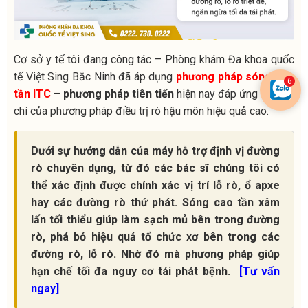
Cơ sở y tế tôi đang công tác – Phòng khám Đa khoa quốc
tế Việt Sing Bắc Ninh đã áp dụng
phương pháp sóng cao
tần ITC
–
phương pháp tiên tiến
hiện nay đáp ứng đủ tiêu
chí của phương pháp điều trị rò hậu môn hiệu quả cao.
Dưới sự hướng dẫn của máy hỗ trợ định vị đường
rò chuyên dụng, từ đó các bác sĩ chúng tôi có
thể xác định được chính xác vị trí lỗ rò, ổ apxe
hay các đường rò thứ phát. Sóng cao tần xâm
lấn tối thiểu giúp làm sạch mủ bên trong đường
rò, phá bỏ hiệu quả tổ chức xơ bên trong các
đường rò, lỗ rò. Nhờ đó mà phương pháp giúp
hạn chế tối đa nguy cơ tái phát bệnh.
[Tư vấn
ngay]