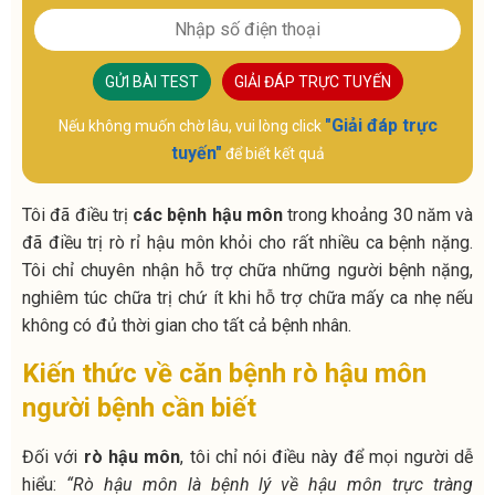
GỬI BÀI TEST
GIẢI ĐÁP TRỰC TUYẾN
"Giải đáp trực
Nếu không muốn chờ lâu, vui lòng click
tuyến"
để biết kết quả
Tôi đã điều trị
các bệnh hậu môn
trong khoảng 30 năm và
đã điều trị rò rỉ hậu môn khỏi cho rất nhiều ca bệnh nặng.
Tôi chỉ chuyên nhận hỗ trợ chữa những người bệnh nặng,
nghiêm túc chữa trị chứ ít khi hỗ trợ chữa mấy ca nhẹ nếu
không có đủ thời gian cho tất cả bệnh nhân.
Kiến thức về căn bệnh rò hậu môn
người bệnh cần biết
Đối với
rò hậu môn
, tôi chỉ nói điều này để mọi người dễ
hiểu:
“Rò hậu môn là bệnh lý về hậu môn trực tràng