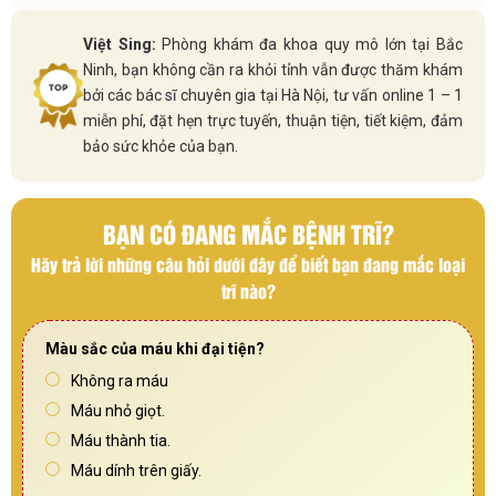
Việt Sing:
Phòng khám đa khoa quy mô lớn tại Bắc
Ninh, bạn không cần ra khỏi tỉnh vẫn được thăm khám
bởi các bác sĩ chuyên gia tại Hà Nội, tư vấn online 1 – 1
miễn phí, đặt hẹn trực tuyến, thuận tiện, tiết kiệm, đảm
bảo sức khỏe của bạn.
BẠN CÓ ĐANG MẮC BỆNH TRĨ?
Hãy trả lời những câu hỏi dưới đây để biết bạn đang mắc loại
trĩ nào?
Màu sắc của máu khi đại tiện?
Không ra máu
Máu nhỏ giọt.
Máu thành tia.
Máu dính trên giấy.