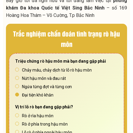
Bây giờ tôi đã nghỉ hưu và tôi đang làm việc tại
phòng
khám Đa khoa Quốc tế Việt Sing Bắc Ninh
– số 169
Hoàng Hoa Thám – Võ Cường, T.p Bắc Ninh
Trắc nghiệm chẩn đoán tình trạng rò hậu
môn
Triệu chứng rò hậu môn mà bạn đang gặp phải
Chảy máu, chảy dịch từ lỗ rò hậu môn
Nứt hậu môn và đau rát
Ngứa từng đợt và từng cơn
Đại tiện khó khăn
Vị trí lỗ rò bạn đang gặp phải?
Rò ở rìa hậu môn
Rò ở phía trong hậu môn
Lỗ rò ở phía ngoài hậu môn