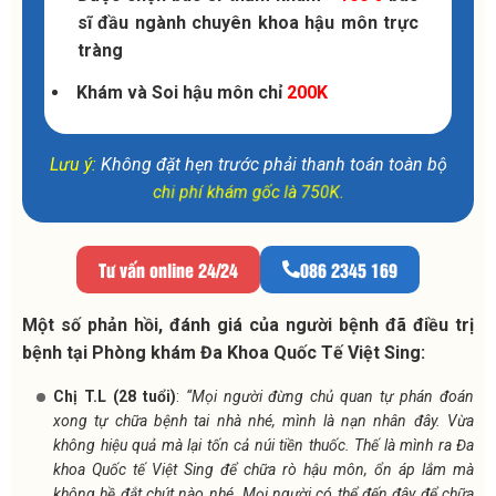
sĩ đầu ngành chuyên khoa hậu môn trực
tràng
Khám và Soi hậu môn chỉ
200K
Lưu ý:
Không đặt hẹn trước phải thanh toán toàn bộ
chi phí khám gốc là 750K.
Tư vấn online 24/24
086 2345 169
Một số phản hồi, đánh giá của người bệnh đã điều trị
bệnh tại Phòng khám Đa Khoa Quốc Tế Việt Sing:
Chị T.L (28 tuổi)
:
“Mọi người đừng chủ quan tự phán đoán
xong tự chữa bệnh tai nhà nhé, mình là nạn nhân đây. Vừa
không hiệu quả mà lại tốn cả núi tiền thuốc. Thế là mình ra Đa
khoa Quốc tế Việt Sing để chữa rò hậu môn, ổn áp lắm mà
không hề đắt chút nào nhé. Mọi người có thể đến đây để chữa