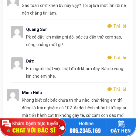
Sao toàn cmt khen bv này vậy? Tôi bị lừa một lần rồi nè
nên chẳng tin lắm.
Trả lời
Quang Sơn
Pk có đặt lịch miễn phí đó, bác cứ đến thử xem sao,
cũng chẳng mất gì.!
Trả lời
Đức
Em người thật việc thật đã đi khám đây. Bác ib vùng
kín cho em nhé.
Trả lời
Minh Hiếu
Không biết các bác chữa trĩ như nào, chứ riêng em thì
đúng là trải nghiệm có 102. Ai đời bệnh nhân bị trĩ ngoại
mà tiến hành cắt trĩ không gây tê, cứ cầm con dao mổ
lăm le. Em thấy thế nên té vội, không có lần sau.