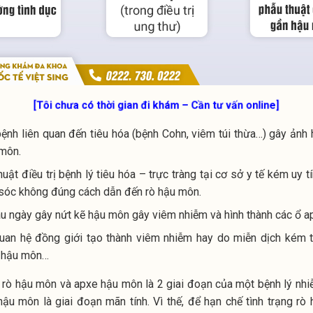
[Tôi chưa có thời gian đi khám – Cần tư vấn online]
ệnh liên quan đến tiêu hóa (bệnh Cohn, viêm túi thừa…) gây ảnh
 môn.
uật điều trị bệnh lý tiêu hóa – trực tràng tại cơ sở y tế kém uy t
 sóc không đúng cách dẫn đến rò hậu môn.
âu ngày gây nứt kẽ hậu môn gây viêm nhiễm và hình thành các ổ 
uan hệ đồng giới tạo thành viêm nhiễm hay do miễn dịch kém t
 hậu môn…
 rò hậu môn và apxe hậu môn là 2 giai đoạn của một bệnh lý nhiễ
hậu môn là giai đoạn mãn tính. Vì thế, để hạn chế tình trạng r