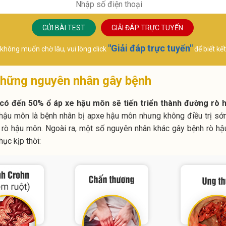
Chuyê
Chuyên khoa:
Sản p
Ngoại Tiết niệu
GỬI BÀI TEST
GIẢI ĐÁP TRỰC TUYẾN
"Giải đáp trực tuyến"
không muốn chờ lâu, vui lòng click
để biết kế
những nguyên nhân gây bệnh
có đến 50% ổ áp xe hậu môn sẽ tiến triển thành đường rò
hậu môn là bệnh nhân bị apxe hậu môn nhưng không điều trị s
h rò hậu môn. Ngoài ra, một số nguyên nhân khác gây bệnh rò 
ục kịp thời: