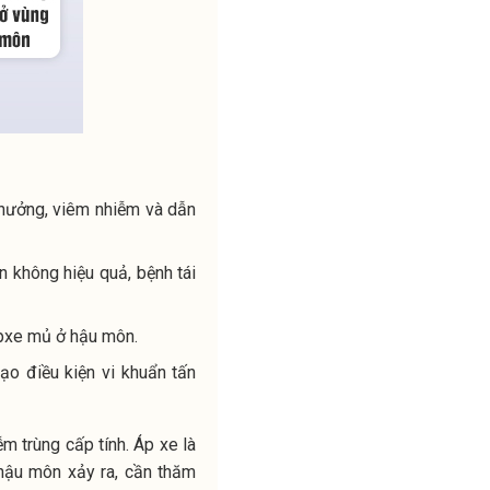
 hưởng, viêm nhiễm và dẫn
ín không hiệu quả, bệnh tái
apxe mủ ở hậu môn.
ạo điều kiện vi khuẩn tấn
m trùng cấp tính. Áp xe là
ò hậu môn xảy ra, cần thăm