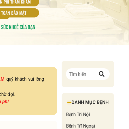
ÁM
quý khách vui lòng
chờ đợi.
i phí
.
DANH MỤC BỆNH
Bệnh Trĩ Nội
Bệnh Trĩ Ngoại