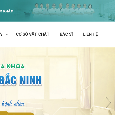
A
CƠ SỞ VẬT CHẤT
BÁC SĨ
LIÊN HỆ