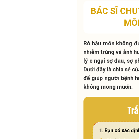
BÁC SĨ CH
MÔ
Rò hậu môn không đượ
nhiễm trùng và ảnh h
lý e ngại sợ đau, sợ
Dưới đây là chia sẻ c
để giúp người bệnh h
không mong muốn.
Trắ
1. Bạn có xác địn