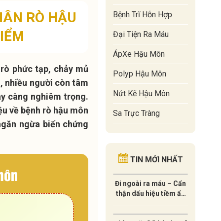
HÂN RÒ HẬU
Bệnh Trĩ Hỗn Hợp
IỂM
Đại Tiện Ra Máu
ÁpXe Hậu Môn
 rò phức tạp, chảy mủ
Polyp Hậu Môn
, nhiều người còn tâm
Nứt Kẽ Hậu Môn
ày càng nghiêm trọng.
iệu về bệnh rò hậu môn
Sa Trực Tràng
 ngăn ngừa biến chứng
TIN MỚI NHẤT
 môn
Đi ngoài ra máu – Cẩn
thận dấu hiệu tiềm ẩn
của UNG THƯ !