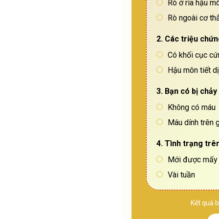
Rò ở rìa hậu m
Rò ngoài cơ th
2. Các triệu chứ
Có khối cục cứ
Hậu môn tiết d
3. Bạn có bị chảy
Không có máu
Máu dính trên 
4. Tình trạng trê
Mới được mấy
Vài tuần
Kết quả b