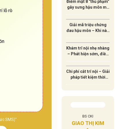
Điểm mặt 8 “thủ phạm”
gây sưng hậu môn mà
í lỗ rò
ít ai ngờ tới
Giải mã triệu chứng
đau hậu môn – Khi nào
cần đi khám ngay?
ôn
Khám trĩ nội nhẹ nhàng
– Phát hiện sớm, điều
trị hiệu quả lâu dài
Chi phí cắt trĩ nội – Giải
pháp tiết kiệm thời
gian và an toàn sức
khỏe
SĨ CKI
BS CKI
BÁC
NGÔ VIỆT HÀO
thức SMS)"
Ị HƯỜNG
GIAO THỊ KIM
LÊ A
Chuyên khoa: