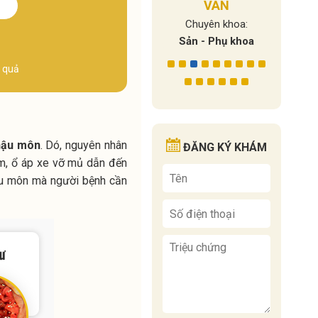
n khoa:
VÂN
Chuy
Y học cổ truyền - Vật
hụ khoa
Bác sĩ 
lý trị liệu – Phục hồi
Chuyên khoa:
chức năng
Sản - Phụ khoa
t quả
 hậu môn
. Dó, nguyên nhân
ĐĂNG KÝ KHÁM
ớm, ổ áp xe vỡ mủ dẫn đến
hậu môn mà người bệnh cần