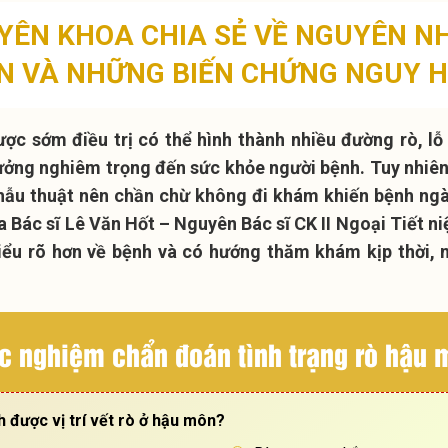
UYÊN KHOA CHIA SẺ VỀ NGUYÊN N
N VÀ NHỮNG BIẾN CHỨNG NGUY H
c sớm điều trị có thể hình thành nhiều đường rò, lỗ
ưởng nghiêm trọng đến sức khỏe người bệnh. Tuy nhiên
 phẫu thuật nên chần chừ không đi khám khiến bệnh ng
ủa Bác sĩ Lê Văn Hốt – Nguyên Bác sĩ CK II Ngoại Tiết n
iểu rõ hơn về bệnh và có hướng thăm khám kịp thời,
c nghiệm chẩn đoán tình trạng rò hậu
h được vị trí vết rò ở hậu môn?