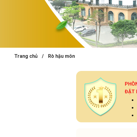
Trang chủ
/
Rò hậu môn
PHÒ
ĐẶT 