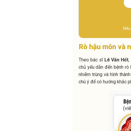
Nếu 
Rò hậu môn và 
Theo bác sĩ
Lê Văn Hốt
,
chủ yếu dẫn đến bệnh rò 
nhiễm trùng và hình thàn
chú ý để có hướng khắc ph