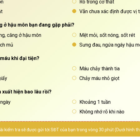
ôn
Rò trong cơ thắt
ắt
Vẫn chưa xác định được vị tr
ng ở hậu môn bạn đang gặp phải?
ng, căng ở hậu môn
Mệt mỏi, sốt nóng, sốt rét
ịch mủ
Sưng đau, ngứa ngáy hậu m
 máu khi đại tiện?
Máu chảy thành tia
giấy
Chảy máu nhỏ giọt
n xuất hiện bao lâu rồi?
 ngày
Khoảng 1 tuần
Không nhớ rõ khi nào
THẦY THUỐC ƯU TÚ,
BÁC 
ài kiểm tra sẽ được gửi tới SĐT của bạn trong vòng 30 phút (Dưới hình 
BSCKII
BÙI TH
LÊ VĂN HỐT