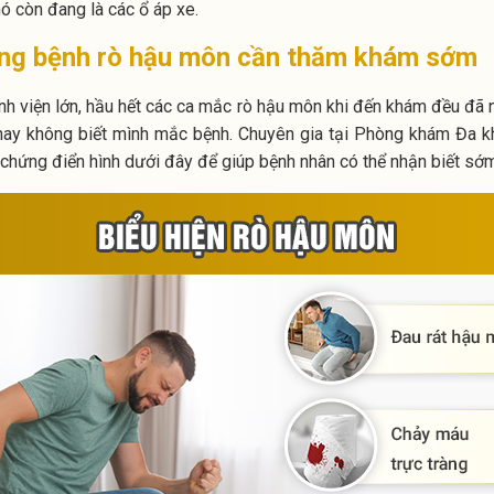
 nó còn đang là các ổ áp xe.
ứng bệnh rò hậu môn cần thăm khám sớm
nh viện lớn, hầu hết các ca mắc rò hậu môn khi đến khám đều đã 
ay không biết mình mắc bệnh. Chuyên gia tại Phòng khám Đa k
 chứng điển hình dưới đây để giúp bệnh nhân có thể nhận biết sớm v